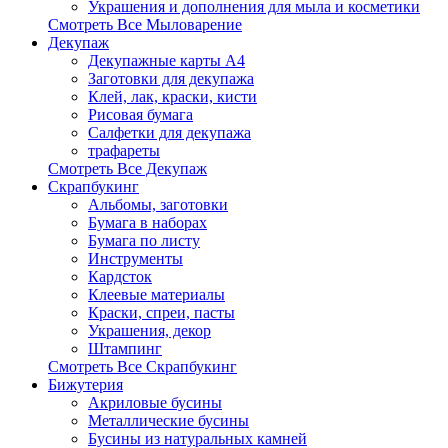
Украшения и дополнения для мыла и косметики
Смотреть Все Мыловарение
Декупаж
Декупажные карты А4
Заготовки для декупажа
Клей, лак, краски, кисти
Рисовая бумага
Салфетки для декупажа
трафареты
Смотреть Все Декупаж
Скрапбукинг
Альбомы, заготовки
Бумага в наборах
Бумага по листу
Инструменты
Кардсток
Клеевые материалы
Краски, спреи, пасты
Украшения, декор
Штампинг
Смотреть Все Скрапбукинг
Бижутерия
Акриловые бусины
Металлические бусины
Бусины из натуральных камней