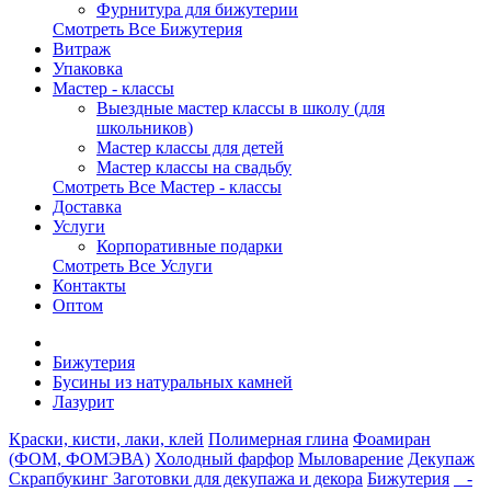
Фурнитура для бижутерии
Смотреть Все Бижутерия
Витраж
Упаковка
Мастер - классы
Выездные мастер классы в школу (для
школьников)
Мастер классы для детей
Мастер классы на свадьбу
Смотреть Все Мастер - классы
Доставка
Услуги
Корпоративные подарки
Смотреть Все Услуги
Контакты
Оптом
Бижутерия
Бусины из натуральных камней
Лазурит
Краски, кисти, лаки, клей
Полимерная глина
Фоамиран
(ФОМ, ФОМЭВА)
Холодный фарфор
Мыловарение
Декупаж
Скрапбукинг
Заготовки для декупажа и декора
Бижутерия
-