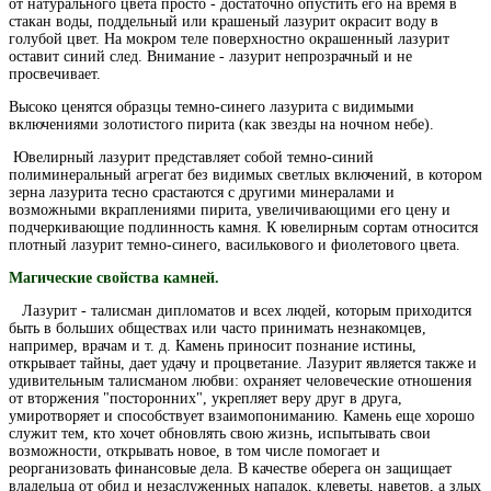
от натурального цвета просто - достаточно опустить его на время в
стакан воды, поддельный или крашеный лазурит окрасит воду в
голубой цвет. На мокром теле поверхностно окрашенный лазурит
оставит синий след. Внимание - лазурит непрозрачный и не
просвечивает.
Высоко ценятся образцы темно-синего лазурита с видимыми
включениями золотистого пирита (как звезды на ночном небе).
Ювелирный лазурит представляет собой темно-синий
полиминеральный агрегат без видимых светлых включений, в котором
зерна лазурита тесно срастаются с другими минералами и
возможными вкраплениями пирита, увеличивающими его цену и
подчеркивающие подлинность камня. К ювелирным сортам относится
плотный лазурит темно-синего, василькового и фиолетового цвета.
Магические свойства камней.
Лазурит - талисман дипломатов и всех людей, которым приходится
быть в больших обществах или часто принимать незнакомцев,
например, врачам и т. д. Камень приносит познание истины,
открывает тайны, дает удачу и процветание. Лазурит является также и
удивительным талисманом любви: охраняет человеческие отношения
от вторжения "посторонних", укрепляет веру друг в друга,
умиротворяет и способствует взаимопониманию. Камень еще хорошо
служит тем, кто хочет обновлять свою жизнь, испытывать свои
возможности, открывать новое, в том числе помогает и
реорганизовать финансовые дела. В качестве оберега он защищает
владельца от обид и незаслуженных нападок, клеветы, наветов, а злых