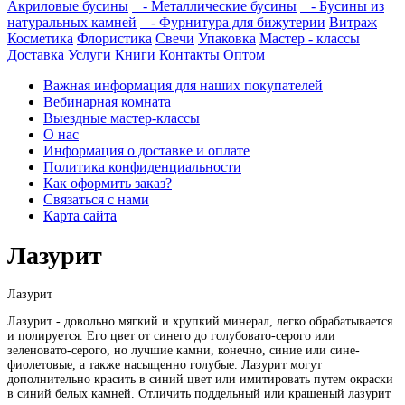
Акриловые бусины
- Металлические бусины
- Бусины из
натуральных камней
- Фурнитура для бижутерии
Витраж
Косметика
Флористика
Свечи
Упаковка
Мастер - классы
Доставка
Услуги
Книги
Контакты
Оптом
Важная информация для наших покупателей
Вебинарная комната
Выездные мастер-классы
О нас
Информация о доставке и оплате
Политика конфиденциальности
Как оформить заказ?
Связаться с нами
Карта сайта
Лазурит
Лазурит
Лазурит - довольно мягкий и хрупкий минерал, легко обрабатывается
и полируется. Его цвет от синего до голубовато-серого или
зеленовато-серого, но лучшие камни, конечно, синие или сине-
фиолетовые, а также насыщенно голубые. Лазурит могут
дополнительно красить в синий цвет или имитировать путем окраски
в синий белых камней. Отличить поддельный или крашеный лазурит