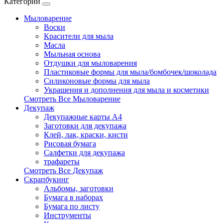
Категории
Мыловарение
Воски
Красители для мыла
Масла
Мыльная основа
Отдушки для мыловарения
Пластиковые формы для мыла/бомбочек/шоколада
Силиконовые формы для мыла
Украшения и дополнения для мыла и косметики
Смотреть Все Мыловарение
Декупаж
Декупажные карты А4
Заготовки для декупажа
Клей, лак, краски, кисти
Рисовая бумага
Салфетки для декупажа
трафареты
Смотреть Все Декупаж
Скрапбукинг
Альбомы, заготовки
Бумага в наборах
Бумага по листу
Инструменты