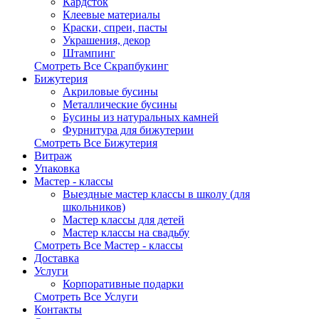
Кардсток
Клеевые материалы
Краски, спреи, пасты
Украшения, декор
Штампинг
Смотреть Все Скрапбукинг
Бижутерия
Акриловые бусины
Металлические бусины
Бусины из натуральных камней
Фурнитура для бижутерии
Смотреть Все Бижутерия
Витраж
Упаковка
Мастер - классы
Выездные мастер классы в школу (для
школьников)
Мастер классы для детей
Мастер классы на свадьбу
Смотреть Все Мастер - классы
Доставка
Услуги
Корпоративные подарки
Смотреть Все Услуги
Контакты