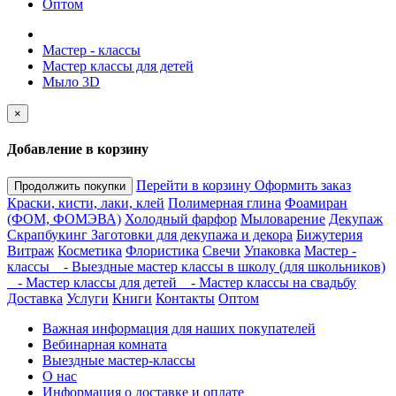
Оптом
Мастер - классы
Мастер классы для детей
Мыло 3D
×
Добавление в корзину
Перейти в корзину
Оформить заказ
Продолжить покупки
Краски, кисти, лаки, клей
Полимерная глина
Фоамиран
(ФОМ, ФОМЭВА)
Холодный фарфор
Мыловарение
Декупаж
Скрапбукинг
Заготовки для декупажа и декора
Бижутерия
Витраж
Косметика
Флористика
Свечи
Упаковка
Мастер -
классы
- Выездные мастер классы в школу (для школьников)
- Мастер классы для детей
- Мастер классы на свадьбу
Доставка
Услуги
Книги
Контакты
Оптом
Важная информация для наших покупателей
Вебинарная комната
Выездные мастер-классы
О нас
Информация о доставке и оплате