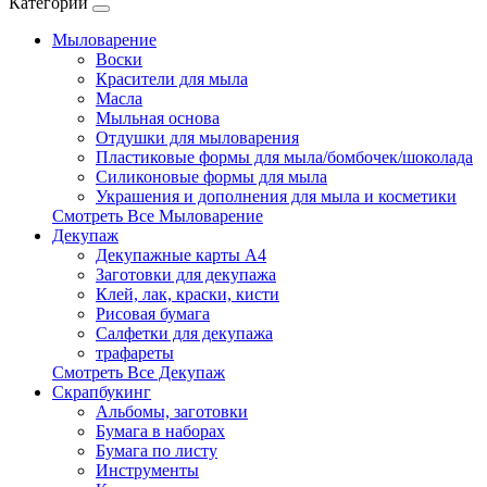
Категории
Мыловарение
Воски
Красители для мыла
Масла
Мыльная основа
Отдушки для мыловарения
Пластиковые формы для мыла/бомбочек/шоколада
Силиконовые формы для мыла
Украшения и дополнения для мыла и косметики
Смотреть Все Мыловарение
Декупаж
Декупажные карты А4
Заготовки для декупажа
Клей, лак, краски, кисти
Рисовая бумага
Салфетки для декупажа
трафареты
Смотреть Все Декупаж
Скрапбукинг
Альбомы, заготовки
Бумага в наборах
Бумага по листу
Инструменты