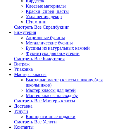
Кардсток
Клеевые материалы
Краски, спреи, пасты
Украшения, декор
Штампинг
Смотреть Все Скрапбукинг
Бижутерия
Акриловые бусины
Металлические бусины
Бусины из натуральных камней
Фурнитура для бижутерии
Смотреть Все Бижутерия
Витраж
Упаковка
Мастер - классы
Выездные мастер классы в школу (для
школьников)
Мастер классы для детей
Мастер классы на свадьбу
Смотреть Все Мастер - классы
Доставка
Услуги
Корпоративные подарки
Смотреть Все Услуги
Контакты