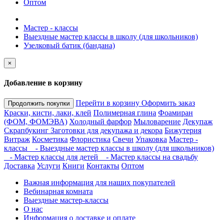
Оптом
Мастер - классы
Выездные мастер классы в школу (для школьников)
Узелковый батик (бандана)
×
Добавление в корзину
Перейти в корзину
Оформить заказ
Продолжить покупки
Краски, кисти, лаки, клей
Полимерная глина
Фоамиран
(ФОМ, ФОМЭВА)
Холодный фарфор
Мыловарение
Декупаж
Скрапбукинг
Заготовки для декупажа и декора
Бижутерия
Витраж
Косметика
Флористика
Свечи
Упаковка
Мастер -
классы
- Выездные мастер классы в школу (для школьников)
- Мастер классы для детей
- Мастер классы на свадьбу
Доставка
Услуги
Книги
Контакты
Оптом
Важная информация для наших покупателей
Вебинарная комната
Выездные мастер-классы
О нас
Информация о доставке и оплате