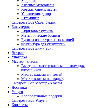
Кардсток
Клеевые материалы
Краски, спреи, пасты
Украшения, декор
Штампинг
Смотреть Все Скрапбукинг
Бижутерия
Акриловые бусины
Металлические бусины
Бусины из натуральных камней
Фурнитура для бижутерии
Смотреть Все Бижутерия
Витраж
Упаковка
Мастер - классы
Выездные мастер классы в школу (для
школьников)
Мастер классы для детей
Мастер классы на свадьбу
Смотреть Все Мастер - классы
Доставка
Услуги
Корпоративные подарки
Смотреть Все Услуги
Контакты