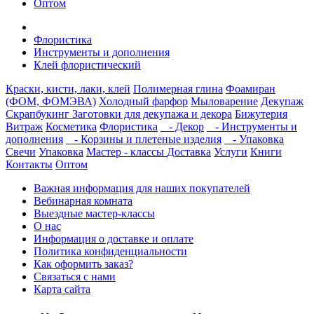
Оптом
Флористика
Инструменты и дополнения
Клей флористический
Краски, кисти, лаки, клей
Полимерная глина
Фоамиран
(ФОМ, ФОМЭВА)
Холодный фарфор
Мыловарение
Декупаж
Скрапбукинг
Заготовки для декупажа и декора
Бижутерия
Витраж
Косметика
Флористика
- Декор
- Инструменты и
дополнения
- Корзины и плетеные изделия
- Упаковка
Свечи
Упаковка
Мастер - классы
Доставка
Услуги
Книги
Контакты
Оптом
Важная информация для наших покупателей
Вебинарная комната
Выездные мастер-классы
О нас
Информация о доставке и оплате
Политика конфиденциальности
Как оформить заказ?
Связаться с нами
Карта сайта