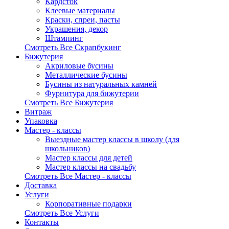
Кардсток
Клеевые материалы
Краски, спреи, пасты
Украшения, декор
Штампинг
Смотреть Все Скрапбукинг
Бижутерия
Акриловые бусины
Металлические бусины
Бусины из натуральных камней
Фурнитура для бижутерии
Смотреть Все Бижутерия
Витраж
Упаковка
Мастер - классы
Выездные мастер классы в школу (для
школьников)
Мастер классы для детей
Мастер классы на свадьбу
Смотреть Все Мастер - классы
Доставка
Услуги
Корпоративные подарки
Смотреть Все Услуги
Контакты