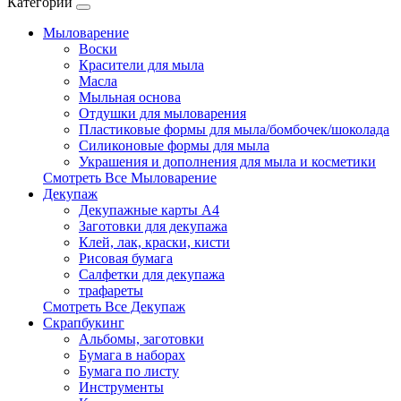
Категории
Мыловарение
Воски
Красители для мыла
Масла
Мыльная основа
Отдушки для мыловарения
Пластиковые формы для мыла/бомбочек/шоколада
Силиконовые формы для мыла
Украшения и дополнения для мыла и косметики
Смотреть Все Мыловарение
Декупаж
Декупажные карты А4
Заготовки для декупажа
Клей, лак, краски, кисти
Рисовая бумага
Салфетки для декупажа
трафареты
Смотреть Все Декупаж
Скрапбукинг
Альбомы, заготовки
Бумага в наборах
Бумага по листу
Инструменты