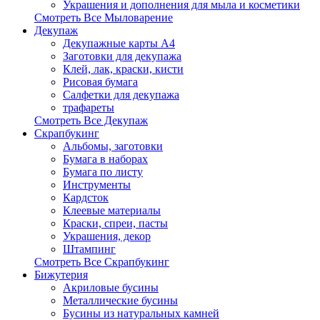
Украшения и дополнения для мыла и косметики
Смотреть Все Мыловарение
Декупаж
Декупажные карты А4
Заготовки для декупажа
Клей, лак, краски, кисти
Рисовая бумага
Салфетки для декупажа
трафареты
Смотреть Все Декупаж
Скрапбукинг
Альбомы, заготовки
Бумага в наборах
Бумага по листу
Инструменты
Кардсток
Клеевые материалы
Краски, спреи, пасты
Украшения, декор
Штампинг
Смотреть Все Скрапбукинг
Бижутерия
Акриловые бусины
Металлические бусины
Бусины из натуральных камней