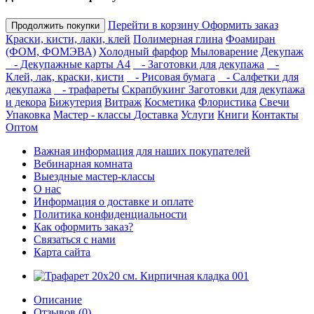
Перейти в корзину
Оформить заказ
Продолжить покупки
Краски, кисти, лаки, клей
Полимерная глина
Фоамиран
(ФОМ, ФОМЭВА)
Холодный фарфор
Мыловарение
Декупаж
- Декупажные карты А4
- Заготовки для декупажа
-
Клей, лак, краски, кисти
- Рисовая бумага
- Салфетки для
декупажа
- трафареты
Скрапбукинг
Заготовки для декупажа
и декора
Бижутерия
Витраж
Косметика
Флористика
Свечи
Упаковка
Мастер - классы
Доставка
Услуги
Книги
Контакты
Оптом
Важная информация для наших покупателей
Вебинарная комната
Выездные мастер-классы
О нас
Информация о доставке и оплате
Политика конфиденциальности
Как оформить заказ?
Связаться с нами
Карта сайта
Описание
Отзывов (0)